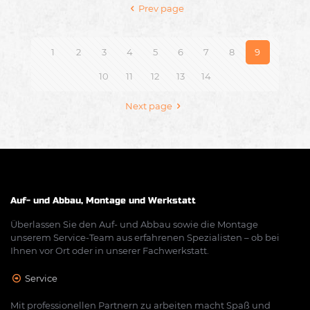
Prev page
1
2
3
4
5
6
7
8
9
10
11
12
13
14
Next page
Auf- und Abbau, Montage und Werkstatt
Überlassen Sie den Auf- und Abbau sowie die Montage
unserem Service-Team aus erfahrenen Spezialisten – ob bei
Ihnen vor Ort oder in unserer Fachwerkstatt.
Service
Mit professionellen Partnern zu arbeiten macht Spaß und