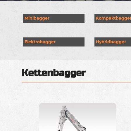
Minibagger
Kompaktbagge
Elektrobagger
Hybridbagger
Kettenbagger