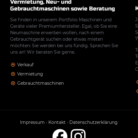
Vermietung, Neu- und
Gebrauchtmaschinen sowie Beratung
J
Sie finden in unserem Portfolio Maschinen und
S
Geräte vieler Premiumhersteller. Egal, ob Sie eine
S
Neumaschine erwerben wollen, nach einem
7
Gebrauchtgerät suchen oder etwas mieten
möchten: Sie werden bei uns fündig. Sprechen Sie
T
uns an! Wir beraten Sie gerne.
T
E
Verkauf
Ö
Vermietung
Gebrauchtmaschinen
Impressum
•
Kontakt
•
Datenschutzerklärung