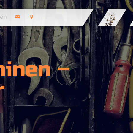
en
inen –
r