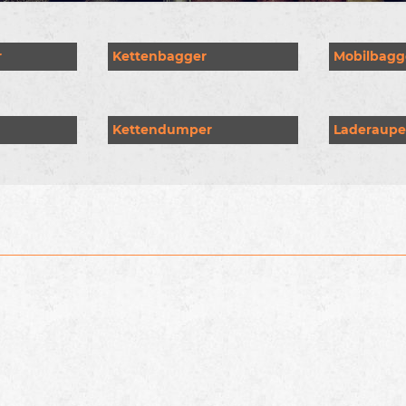
r
Kettenbagger
Mobilbagg
Kettendumper
Laderaup