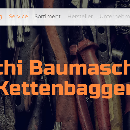
g
Service
Sortiment
Hersteller
Unternehm
chi Baumasch
Kettenbagge