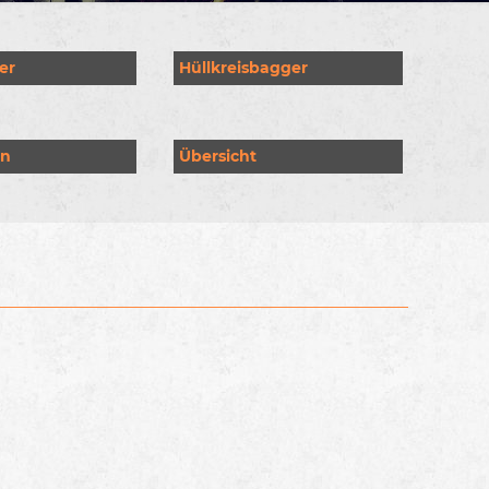
er
Hüllkreisbagger
en
Übersicht