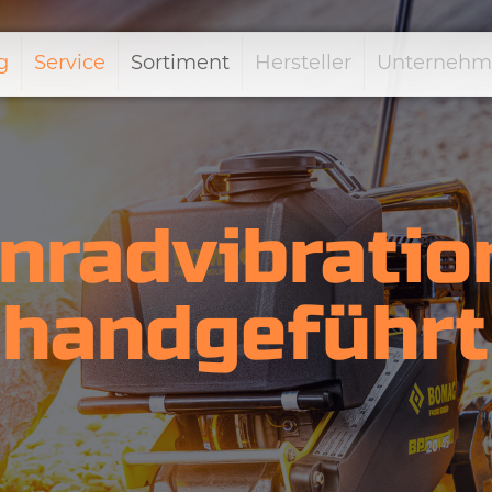
g
Service
Sortiment
Hersteller
Unternehm
nradvibratio
handgeführt