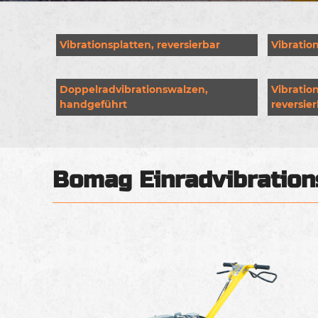
Vibrationsplatten, reversierbar
Vibratio
Doppelradvibrationswalzen,
Vibratio
handgeführt
reversie
Bomag Einradvibration