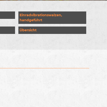
Einradvibrationswalzen,
handgeführt
Übersicht