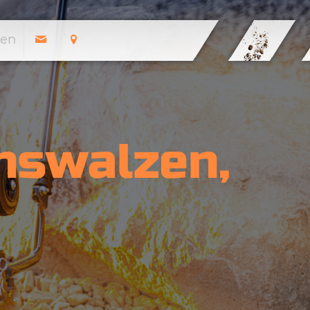
en
nswalzen,