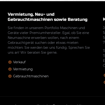
Vermietung, Neu- und
Gebrauchtmaschinen sowie Beratung
J
Sie finden in unserem Portfolio Maschinen und
S
Geräte vieler Premiumhersteller. Egal, ob Sie eine
S
Neumaschine erwerben wollen, nach einem
7
Gebrauchtgerät suchen oder etwas mieten
möchten: Sie werden bei uns fündig. Sprechen Sie
T
uns an! Wir beraten Sie gerne.
T
E
Verkauf
Ö
Vermietung
Gebrauchtmaschinen