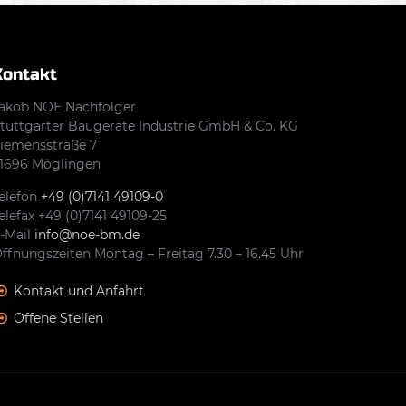
Kontakt
akob NOE Nachfolger
tuttgarter Baugeräte Industrie GmbH & Co. KG
iemensstraße 7
1696 Möglingen
elefon
+49 (0)7141 49109-0
elefax +49 (0)7141 49109-25
-Mail
info@noe-bm.de
ffnungszeiten Montag – Freitag 7.30 – 16.45 Uhr
Kontakt und Anfahrt
Offene Stellen