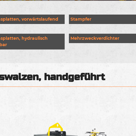
nsplatten, vorwärtslaufend
Stampfer
nsplatten, hydraulisch
Mehrzweckverdichter
rbar
swalzen, handgeführt