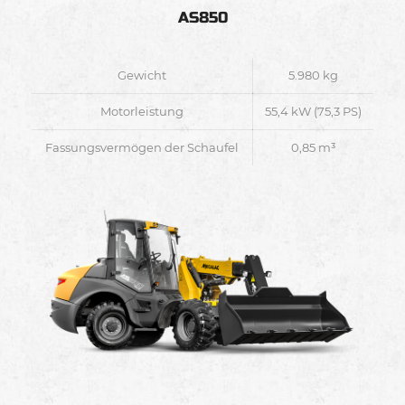
AS850
Gewicht
5.980 kg
Motorleistung
55,4 kW (75,3 PS)
Fassungsvermögen der Schaufel
0,85 m³