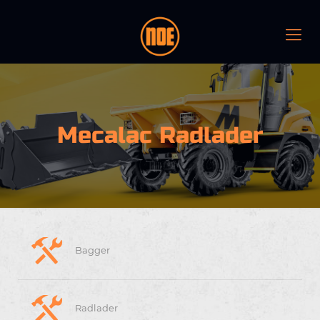
Mecalac Radlader
Bagger
Radlader