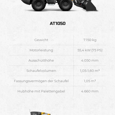
AT1050
Gewicht
7.150 kg
Motorleistung
55,4 kW (75 PS)
Ausschütthöhe
4.050 mm
Schaufelvolumen
1,05-1,60 m³
Fassungsvermögen der Schaufel
1,05 m³
Hubhöhe mit Palettengabel
4.660 mm