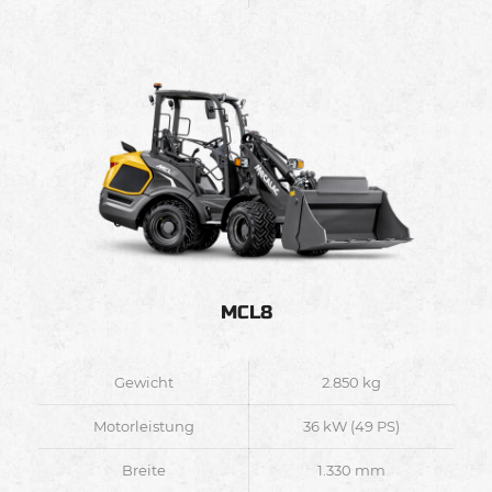
MCL8
Gewicht
2.850 kg
Motorleistung
36 kW (49 PS)
Breite
1.330 mm