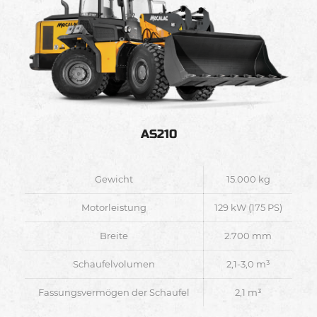
AS210
Gewicht
15.000 kg
Motorleistung
129 kW (175 PS)
Breite
2.700 mm
Schaufelvolumen
2,1-3,0 m³
Fassungsvermögen der Schaufel
2,1 m³