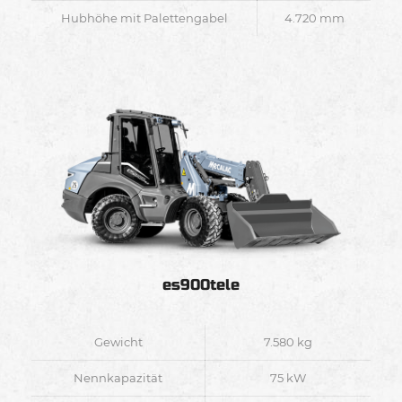
Hubhöhe mit Palettengabel
4.720 mm
es900tele
Gewicht
7.580 kg
Nennkapazität
75 kW