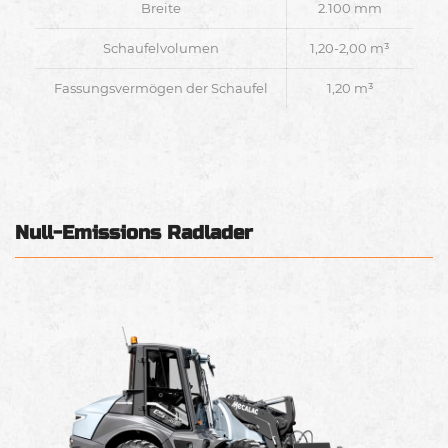
Breite
2.100 mm
Schaufelvolumen
1,20-2,00 m³
Fassungsvermögen der Schaufel
1,20 m³
Null-Emissions Radlader