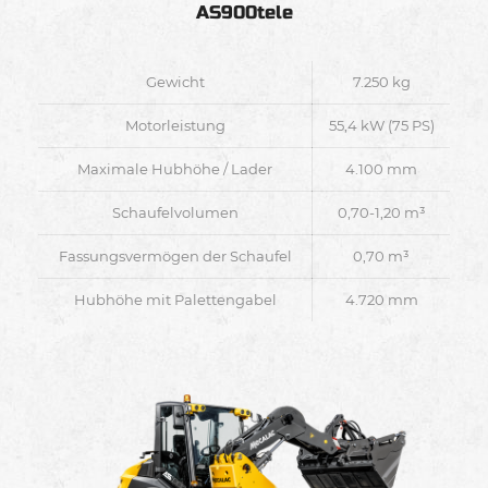
AS900tele
Gewicht
7.250 kg
Motorleistung
55,4 kW (75 PS)
Maximale Hubhöhe / Lader
4.100 mm
Schaufelvolumen
0,70-1,20 m³
Fassungsvermögen der Schaufel
0,70 m³
Hubhöhe mit Palettengabel
4.720 mm