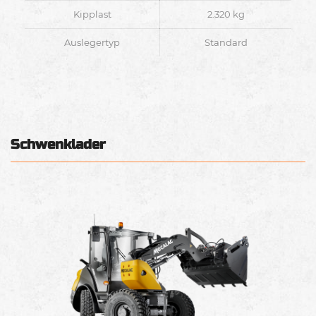
Kipplast
2.320 kg
Auslegertyp
Standard
Schwenklader