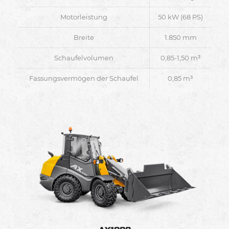
Motorleistung
50 kW (68 PS)
Breite
1.850 mm
Schaufelvolumen
0,85-1,50 m³
Fassungsvermögen der Schaufel
0,85 m³