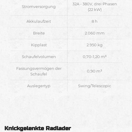
32A - 380V, drei Phasen
Stromversorgung
(22 kW)
Akkulaufzeit
8 h
Breite
2.060 mm
Kipplast
2.950 kg
Schaufelvolumen
0,70-1,20 m³
Fassungsvermögen der
0,90 m³
Schaufel
Auslegertyp
Swing/Telescopic
Knickgelenkte Radlader