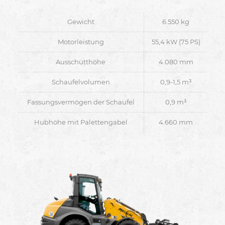
Gewicht
6.550 kg
Motorleistung
55,4 kW (75 PS)
Ausschütthöhe
4.080 mm
Schaufelvolumen
0,9-1,5 m³
Fassungsvermögen der Schaufel
0,9 m³
Hubhöhe mit Palettengabel
4.660 mm