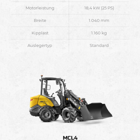
Motorleistung
18,4 kW (25 PS)
Breite
1.040 mm
Kipplast
1.160 kg
Auslegertyp
Standard
MCL4