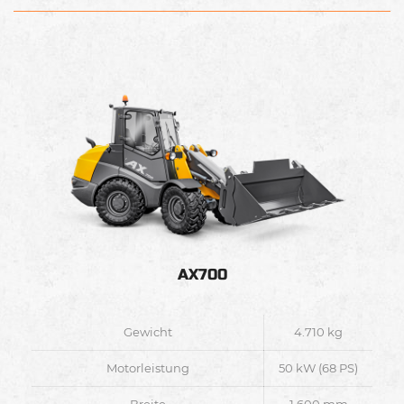
AX700
Gewicht
4.710 kg
Motorleistung
50 kW (68 PS)