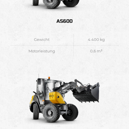
AS600
Gewicht
4.400 kg
Motorleistung
0,6 m³