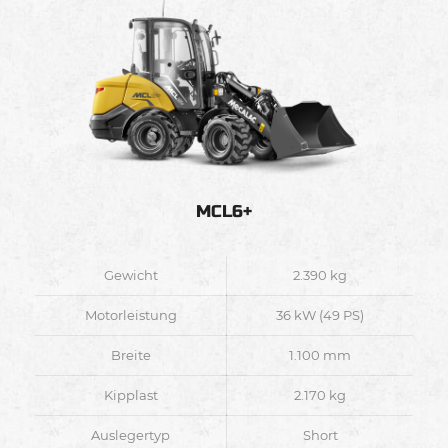
MCL6+
Gewicht
2.390 kg
Motorleistung
36 kW (49 PS)
Breite
1.100 mm
Kipplast
2.170 kg
Auslegertyp
Short