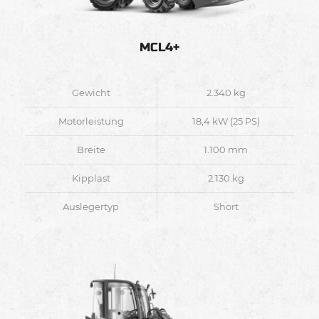
MCL4+
Gewicht
2.340 kg
Motorleistung
18,4 kW (25 PS)
Breite
1.100 mm
Kipplast
2.130 kg
Auslegertyp
Short