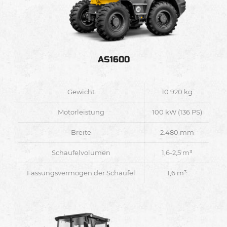
AS1600
Gewicht
10.920 kg
Motorleistung
100 kW (136 PS)
Breite
2.480 mm
Schaufelvolumen
1,6-2,5 m³
Fassungsvermögen der Schaufel
1,6 m³