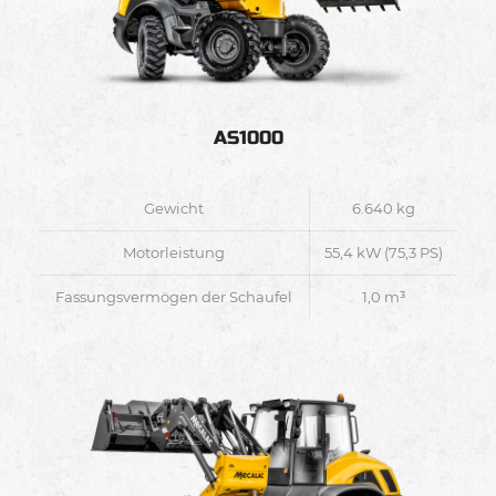
AS1000
Gewicht
6.640 kg
Motorleistung
55,4 kW (75,3 PS)
Fassungsvermögen der Schaufel
1,0 m³