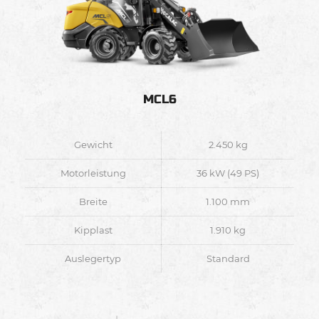
MCL6
Gewicht
2.450 kg
Motorleistung
36 kW (49 PS)
Breite
1.100 mm
Kipplast
1.910 kg
Auslegertyp
Standard