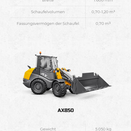
Breite
1.600 mm
Schaufelvolumen
0,70-1,20 m³
Fassungsvermögen der Schaufel
0,70 m³
AX850
Gewicht
5.050 kg