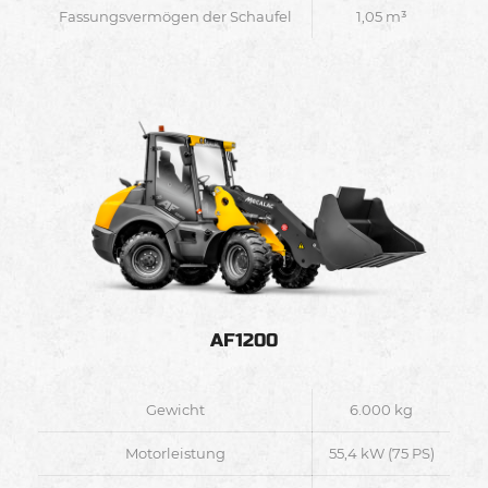
Fassungsvermögen der Schaufel
1,05 m³
AF1200
Gewicht
6.000 kg
Motorleistung
55,4 kW (75 PS)