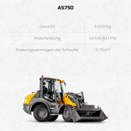
AS750
Gewicht
5.000 kg
Motorleistung
45 kW (61,1 PS)
Fassungsvermögen der Schaufel
0,75 m³