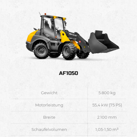
AF1050
Gewicht
5.800 kg
Motorleistung
55,4 kW (75 PS)
Breite
2.100 mm
Schaufelvolumen
1,05-1,50 m³