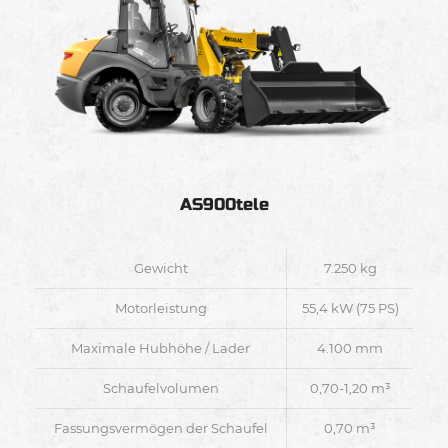
AS900tele
Gewicht
7.250 kg
Motorleistung
55,4 kW (75 PS)
Maximale Hubhöhe / Lader
4.100 mm
Schaufelvolumen
0,70-1,20 m³
Fassungsvermögen der Schaufel
0,70 m³