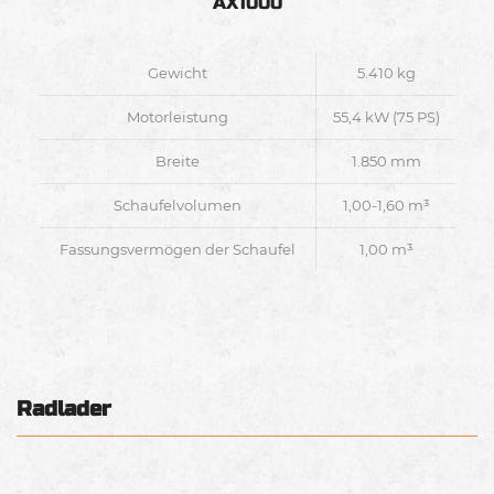
AX1000
Gewicht
5.410 kg
Motorleistung
55,4 kW (75 PS)
Breite
1.850 mm
Schaufelvolumen
1,00-1,60 m³
Fassungsvermögen der Schaufel
1,00 m³
Radlader