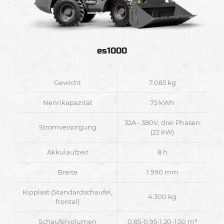
es1000
Gewicht
7.085 kg
Nennkapazität
75 kWh
32A - 380V, drei Phasen
Stromversorgung
(22 kW)
Akkulaufzeit
8 h
Breite
1.990 mm
Kipplast (Standardschaufel,
4.300 kg
frontal)
Schaufelvolumen
0,85-0,95-1,20-1,50 m³