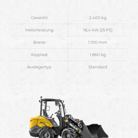
Gewicht
2.400 kg
Motorleistung
18,4 kW (25 PS)
Breite
1.100 mm
Kipplast
1.860 kg
Auslegertyp
Standard