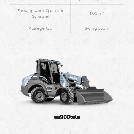
Fassungsvermögen der
1,00 m³
Schaufel
Auslegertyp
Swing boom
es900tele