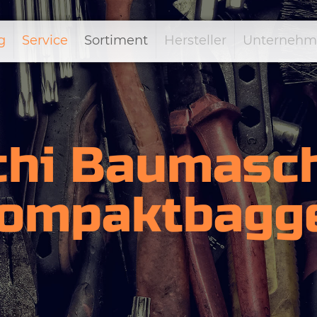
g
Service
Sortiment
Hersteller
Unternehm
chi Baumasch
ompaktbagg