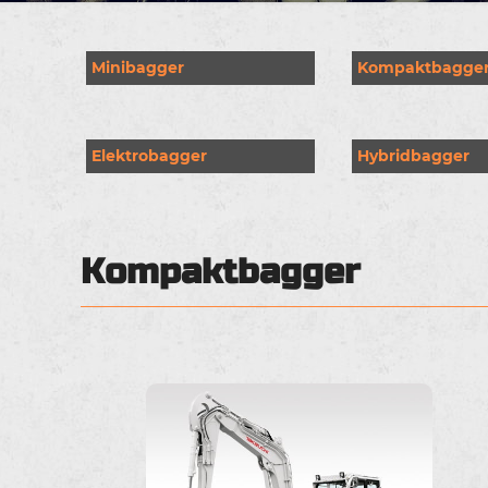
Minibagger
Kompaktbagge
Elektrobagger
Hybridbagger
Kompaktbagger