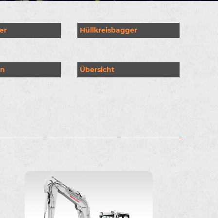
er
Hüllkreisbagger
en
Übersicht