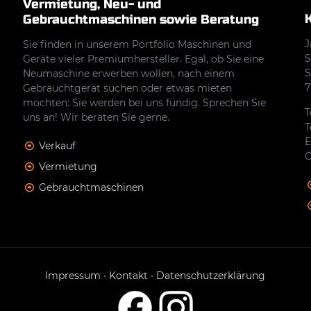
Vermietung, Neu- und
Gebrauchtmaschinen sowie Beratung
J
Sie finden in unserem Portfolio Maschinen und
S
Geräte vieler Premiumhersteller. Egal, ob Sie eine
S
Neumaschine erwerben wollen, nach einem
7
Gebrauchtgerät suchen oder etwas mieten
möchten: Sie werden bei uns fündig. Sprechen Sie
T
uns an! Wir beraten Sie gerne.
T
E
Verkauf
Ö
Vermietung
Gebrauchtmaschinen
Impressum
•
Kontakt
•
Datenschutzerklärung