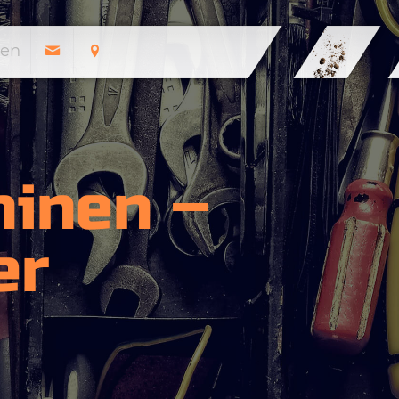
en
inen –
er