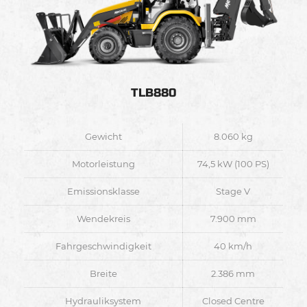
TLB880
Gewicht
8.060 kg
Motorleistung
74,5 kW (100 PS)
Emissionsklasse
Stage V
Wendekreis
7.900 mm
Fahrgeschwindigkeit
40 km/h
Breite
2.386 mm
Hydrauliksystem
Closed Centre