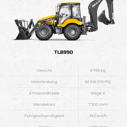
TLB990
Gewicht
8.765 kg
Motorleistung
82 kW (110 PS)
Emissionsklasse
Stage V
Wendekreis
7.300 mm
Fahrgeschwindigkeit
39,5 km/h