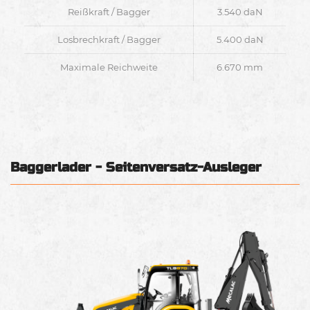
Reißkraft / Bagger
3.540 daN
Losbrechkraft / Bagger
5.400 daN
Maximale Reichweite
6.670 mm
Baggerlader - Seitenversatz-Ausleger