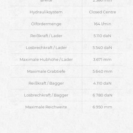
Breite
2.386 mm
Hydrauliksystem
Closed Centre
Ölfördermenge
164 l/min
Reißkraft / Lader
5.110 daN
Losbrechkraft / Lader
5.540 daN
Maximale Hubhöhe / Lader
3.671 mm
Maximale Grabtiefe
5.640 mm
Reißkraft / Bagger
4.110 daN
Losbrechkraft / Bagger
6.780 daN
Maximale Reichweite
6.950 mm