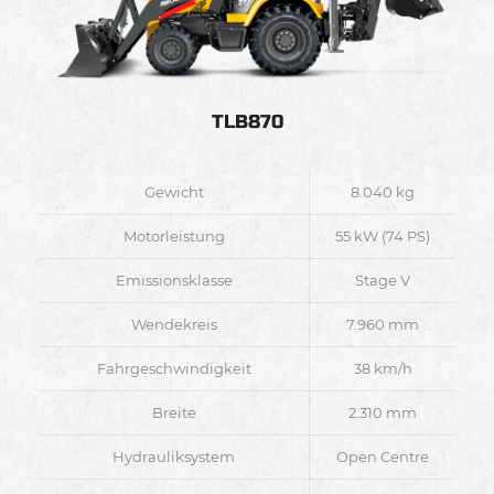
TLB870
Gewicht
8.040 kg
Motorleistung
55 kW (74 PS)
Emissionsklasse
Stage V
Wendekreis
7.960 mm
Fahrgeschwindigkeit
38 km/h
Breite
2.310 mm
Hydrauliksystem
Open Centre