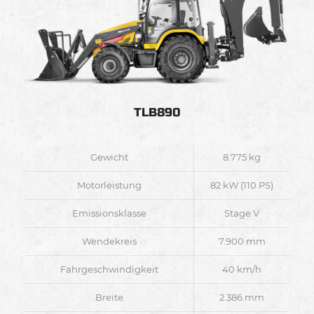
TLB890
Gewicht
8.775 kg
Motorleistung
82 kW (110 PS)
Emissionsklasse
Stage V
Wendekreis
7.900 mm
Fahrgeschwindigkeit
40 km/h
Breite
2.386 mm