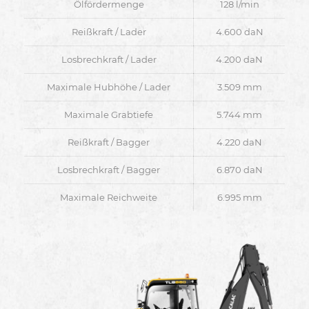
Ölfördermenge
128 l/min
Reißkraft / Lader
4.600 daN
Losbrechkraft / Lader
4.200 daN
Maximale Hubhöhe / Lader
3.509 mm
Maximale Grabtiefe
5.744 mm
Reißkraft / Bagger
4.220 daN
Losbrechkraft / Bagger
6.870 daN
Maximale Reichweite
6.995 mm