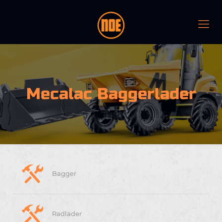
Mecalac Baggerlader
Bagger
Radlader