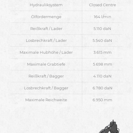
Hydrauliksystem
Closed Centre
Ölfördermenge
164 l/min
Reißkraft / Lader
5.110 daN
Losbrechkraft / Lader
5.540 daN
Maximale Hubhöhe / Lader
3.615 mm
Maximale Grabtiefe
5.698 mm
Reißkraft / Bagger
4.110 daN
Losbrechkraft / Bagger
6.780 daN
Maximale Reichweite
6.950 mm