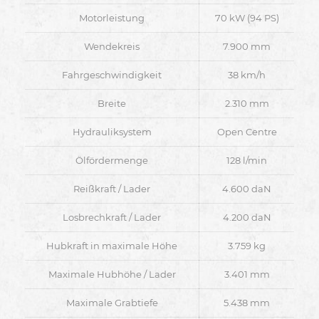
Motorleistung
70 kW (94 PS)
Wendekreis
7.900 mm
Fahrgeschwindigkeit
38 km/h
Breite
2.310 mm
Hydrauliksystem
Open Centre
Ölfördermenge
128 l/min
Reißkraft / Lader
4.600 daN
Losbrechkraft / Lader
4.200 daN
Hubkraft in maximale Höhe
3.759 kg
Maximale Hubhöhe / Lader
3.401 mm
Maximale Grabtiefe
5.438 mm