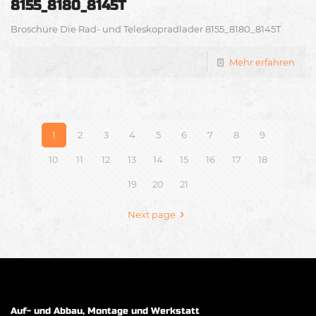
8155_8180_8145T
Broschüre Die Rad- und Teleskopradlader 8155_8180_8145T
Mehr erfahren
1
2
3
4
5
6
7
8
9
10
11
12
13
14
15
16
17
18
19
20
21
Next page
Auf- und Abbau, Montage und Werkstatt