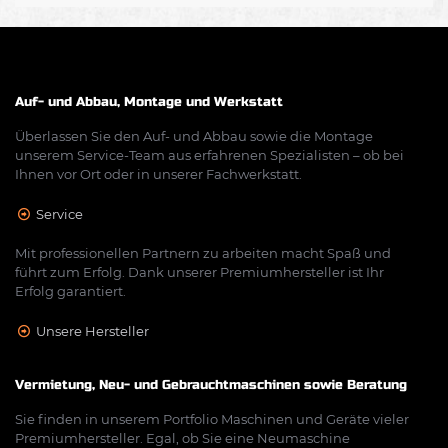
Auf- und Abbau, Montage und Werkstatt
Überlassen Sie den Auf- und Abbau sowie die Montage
unserem Service-Team aus erfahrenen Spezialisten – ob bei
Ihnen vor Ort oder in unserer Fachwerkstatt.
Service
Mit professionellen Partnern zu arbeiten macht Spaß und
führt zum Erfolg. Dank unserer Premiumhersteller ist Ihr
Erfolg garantiert.
Unsere Hersteller
Vermietung, Neu- und Gebrauchtmaschinen sowie Beratung
Sie finden in unserem Portfolio Maschinen und Geräte vieler
Premiumhersteller. Egal, ob Sie eine Neumaschine